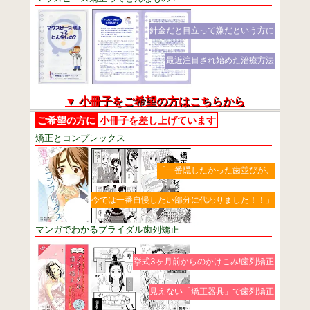
針金だと目立って嫌だという方に
最近注目され始めた治療方法
▼ 小冊子をご希望の方はこちらから
ご希望の方に
小冊子を差し上げています
矯正とコンプレックス
「一番隠したかった歯並びが、
今では一番自慢したい部分に代わりました！！」
マンガでわかるブライダル歯列矯正
挙式3ヶ月前からのかけこみ!歯列矯正
見えない「矯正器具」で歯列矯正