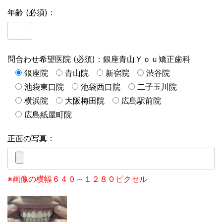
年齢 (必須)：
問合わせ希望医院 (必須)：銀座青山Ｙｏｕ矯正歯科
銀座院
青山院
新宿院
渋谷院
池袋東口院
池袋西口院
二子玉川院
横浜院
大阪梅田院
広島駅前院
広島紙屋町院
正面の写真：
※画像の横幅６４０～１２８０ピクセル