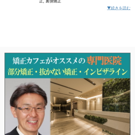
正
,
裏側矯正
▼続きを読む