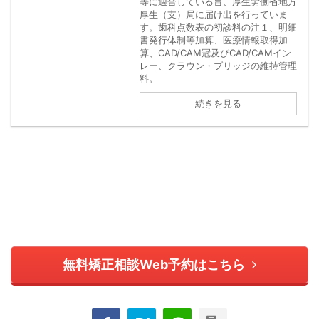
等に適合している旨、厚生労働省地方
厚生（支）局に届け出を行っていま
す。歯科点数表の初診料の注１、明細
書発行体制等加算、医療情報取得加
算、CAD/CAM冠及びCAD/CAMイン
レー、クラウン・ブリッジの維持管理
料。
続きを見る
無料矯正相談Web予約はこちら