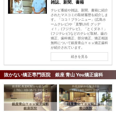
雑誌、新聞、書籍
テレビ番組や雑誌、新聞、書籍に紹介
されたマスコミの取材履歴を紹介しま
す。「ココ！ブランニュー」(広島ホ
ームテレビ)や「直撃LIVE グッデ
ィ！」(フジテレビ)、「とくダネ！」
(フジテレビ)などのテレビ取材。歯の
矯正、歯科矯正、部分矯正、矯正相談
無料について銀座青山Ｙｏｕ矯正歯科
が紹介されています。
続きを見る
抜かない矯正専門医院 銀座 青山 You矯正歯科
銀座駅,有楽町駅から徒歩1分
外苑前駅から徒歩2分
TEL：03-3573-3106
TEL：03-3401-3101
銀座青山Ｙｏｕ矯正歯科
銀座青山Ｙｏｕ矯正歯科
銀座医院
青山医院