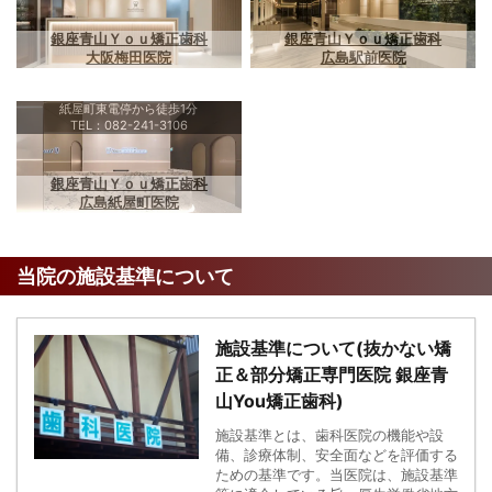
銀座青山Ｙｏｕ矯正歯科
銀座青山Ｙｏｕ矯正歯科
大阪梅田医院
広島駅前医院
紙屋町東電停から徒歩1分
TEL：082-241-3106
銀座青山Ｙｏｕ矯正歯科
広島紙屋町医院
当院の施設基準について
施設基準について(抜かない矯
正＆部分矯正専門医院 銀座青
山You矯正歯科)
施設基準とは、歯科医院の機能や設
備、診療体制、安全面などを評価する
ための基準です。当医院は、施設基準