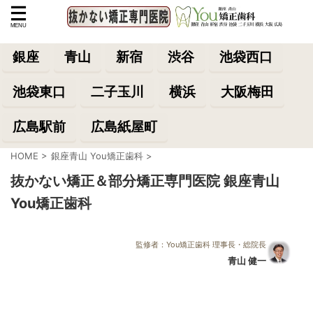
銀座
青山
新宿
渋谷
池袋西口
池袋東口
二子玉川
横浜
大阪梅田
広島駅前
広島紙屋町
HOME
>
銀座青山 You矯正歯科
>
抜かない矯正＆部分矯正専門医院 銀座青山
You矯正歯科
監修者：You矯正歯科 理事長・総院長
青山 健一