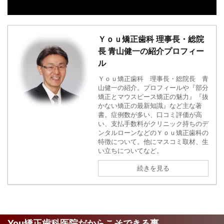
Ｙｏｕ矯正歯科 理事長・総院
長 青山健一の紹介プロフィー
ル
Ｙｏｕ矯正歯科 理事長・総院長 青
山健一の紹介。プロフィールや『部分
矯正とマウスピース矯正の魅力』『抜
かない矯正の最新知識』など主な著
書。症例数が多い、口コミ評価が高
い、支払手数料がクリニック持ちのデ
ンタルローンなどのＹｏｕ矯正歯科の
特徴について。他にマスコミ取材、生
い立ちについてなど。
続きを見る
You矯正歯科医院だからこそできる事