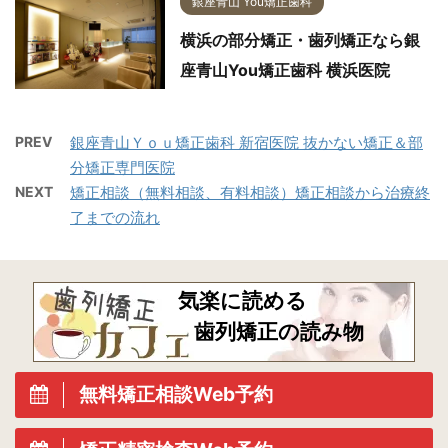
銀座青山 You矯正歯科
横浜の部分矯正・歯列矯正なら銀
座青山You矯正歯科 横浜医院
PREV
銀座青山Ｙｏｕ矯正歯科 新宿医院 抜かない矯正＆部
分矯正専門医院
NEXT
矯正相談（無料相談、有料相談）矯正相談から治療終
了までの流れ
気楽に読める
歯列矯正の読み物
無料矯正相談Web予約