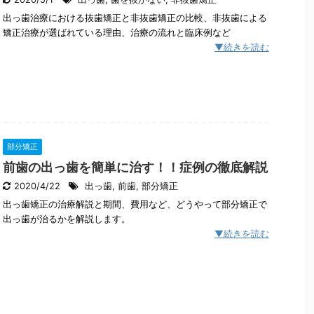
出っ歯治療における抜歯矯正と非抜歯矯正の比較、非抜歯による
矯正治療が選ばれている理由、治療の流れと臨床例など
▼続きを読む
部分矯正
前歯の出っ歯を簡単に治す！！症例の徹底解説
2020/4/22
出っ歯
,
前歯
,
部分矯正
出っ歯矯正の治療解説と期間、費用など、どうやって部分矯正で
出っ歯が治るかを解説します。
▼続きを読む