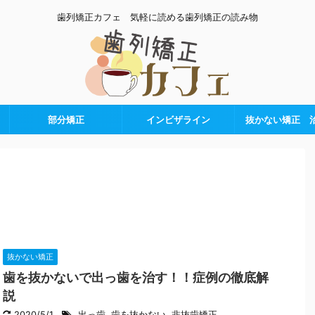
歯列矯正カフェ 気軽に読める歯列矯正の読み物
部分矯正
インビザライン
抜かない矯正 
抜かない矯正
歯を抜かないで出っ歯を治す！！症例の徹底解
説
2020/5/1
出っ歯
,
歯を抜かない
,
非抜歯矯正