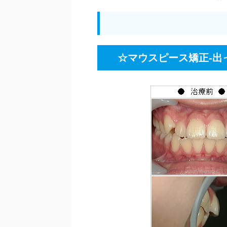
☆マウスピース矯正-出