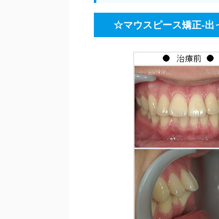
☆マウスピース矯正-出