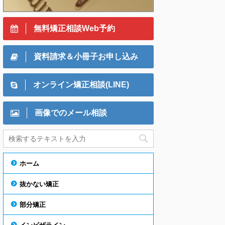
無料矯正相談Web予約
資料請求＆小冊子お申し込み
オンライン矯正相談(LINE)
画像でのメール相談
ホーム
抜かない矯正
部分矯正
インビザライン