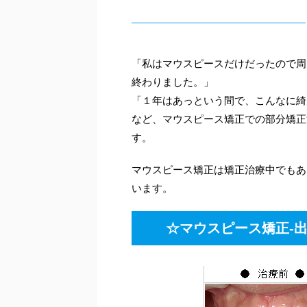
「私はマウスピースだけだったので周
終わりました。」
「１年はあっという間で、こんなに綺
など、マウスピース矯正での部分矯正
す。
マウスピース矯正は矯正治療中でもあ
います。
☆マウスピース矯正-出