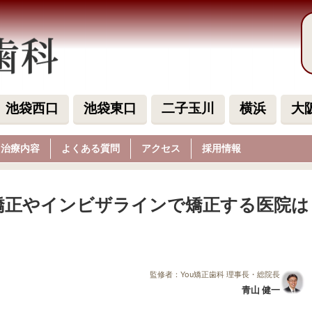
池袋西口
池袋東口
二子玉川
横浜
大
治療内容
よくある質問
アクセス
採用情報
矯正やインビザラインで矯正する医院は
監修者：You矯正歯科 理事長・総院長
青山 健一