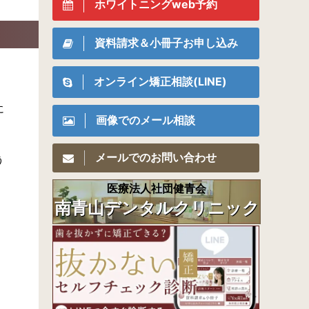
ホワイトニングweb予約
資料請求＆小冊子お申し込み
オンライン矯正相談(LINE)
に
画像でのメール相談
メールでのお問い合わせ
う
医療法人社団健青会
南青山デンタルクリニック