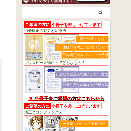
ご希望の方に
小冊子を差し上げています
部分矯正の魅力と治療法
「部分矯正」とは？
出っ歯は部分矯正では治りにくい
部分矯正が大ブレークの予感
マウスピース矯正ってどんなもの？
針金だと目立って嫌だという方に
最近注目され始めた治療方法
▼ 小冊子をご希望の方はこちらから
ご希望の方に
小冊子を差し上げています
矯正とコンプレックス
「一番隠したかった歯並びが、