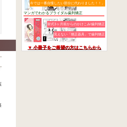
今では一番自慢したい部分に代わりました！！」
マンガでわかるブライダル歯列矯正
挙式3ヶ月前からのかけこみ!歯列矯正
見えない「矯正器具」で歯列矯正
▼ 小冊子をご希望の方はこちらから
医
任
、