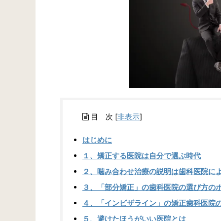
目 次
[
非表示
]
はじめに
１、矯正する医院は自分で選ぶ時代
２、噛み合わせ治療の説明は歯科医院に
３、「部分矯正」の歯科医院の選び方の
４、「インビザライン」の矯正歯科医院
５、避けたほうがいい医院とは