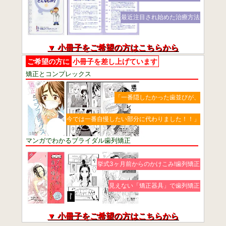
最近注目され始めた治療方法
▼ 小冊子をご希望の方はこちらから
ご希望の方に
小冊子を差し上げています
矯正とコンプレックス
「一番隠したかった歯並びが、
今では一番自慢したい部分に代わりました！！」
マンガでわかるブライダル歯列矯正
挙式3ヶ月前からのかけこみ!歯列矯正
見えない「矯正器具」で歯列矯正
▼ 小冊子をご希望の方はこちらから