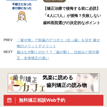
【矯正治療で後悔する前に必読】
「4人に1人」が後悔？失敗しない
歯科医院選びの決定的なポイント
PREV
「被せ物」で前歯のデコボコ（出っ歯）を治す 被せ
物のメリットデメリット
NEXT
歯はなぜ動くのか？？「歯が動く」仕組みと部分矯
正、全体矯正の違い
気楽に読める
歯列矯正の読み物
無料矯正相談Web予約