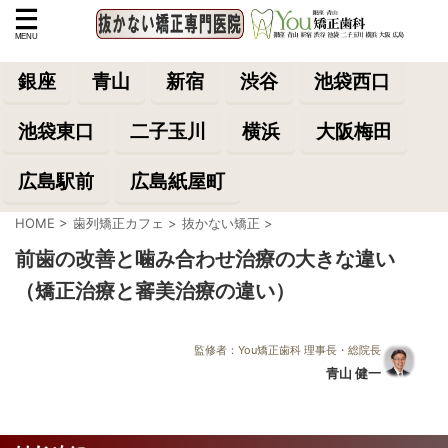
銀座
青山
新宿
渋谷
池袋西口
池袋東口
二子玉川
横浜
大阪梅田
広島駅前
広島紙屋町
HOME
>
歯列矯正カフェ
>
抜かない矯正
>
前歯の改善と噛み合わせ治療の大きな違い
（矯正治療と審美治療の違い）
監修者：You矯正歯科 理事長・総院長
青山 健一