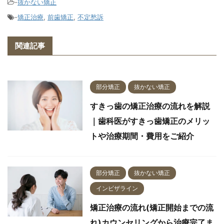
-
抜かない矯正
-
矯正治療
,
前歯矯正
,
不定愁訴
関連記事
部分矯正
抜かない矯正
すきっ歯の矯正治療の流れを解説
｜歯科医がすきっ歯矯正のメリッ
トや治療期間・費用をご紹介
部分矯正
抜かない矯正
インビザライン
矯正治療の流れ(矯正開始までの流
れ)カウンセリングから治療完了ま