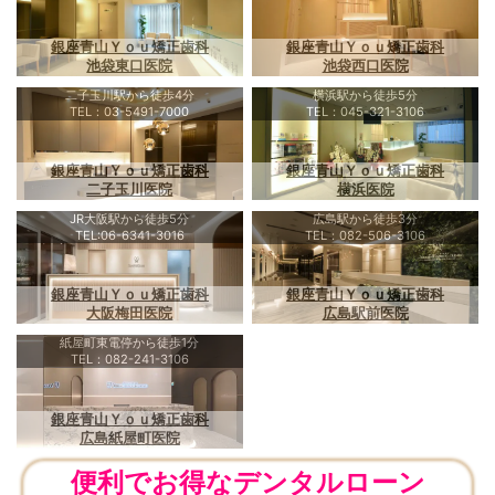
銀座青山Ｙｏｕ矯正歯科
銀座青山Ｙｏｕ矯正歯科
池袋東口医院
池袋西口医院
二子玉川駅から徒歩4分
横浜駅から徒歩5分
TEL：03-5491-7000
TEL：045-321-3106
銀座青山Ｙｏｕ矯正歯科
銀座青山Ｙｏｕ矯正歯科
二子玉川医院
横浜医院
JR大阪駅から徒歩5分
広島駅から徒歩3分
TEL:06-6341-3016
TEL：082-506-3106
銀座青山Ｙｏｕ矯正歯科
銀座青山Ｙｏｕ矯正歯科
大阪梅田医院
広島駅前医院
紙屋町東電停から徒歩1分
TEL：082-241-3106
銀座青山Ｙｏｕ矯正歯科
広島紙屋町医院
便利でお得なデンタルローン