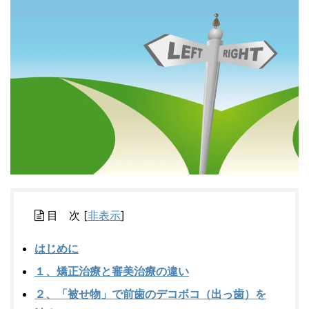
目 次
[
非表示
]
はじめに
１、矯正治療と審美治療の違い
２、「被せ物」で前歯のデコボコ（出っ歯）を