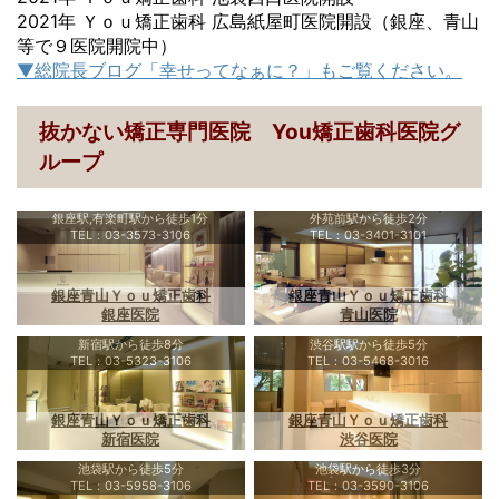
2021年 Ｙｏｕ矯正歯科 広島紙屋町医院開設（銀座、青山
等で９医院開院中）
▼総院長ブログ「幸せってなぁに？」もご覧ください。
抜かない矯正専門医院 You矯正歯科医院グ
ループ
銀座駅,有楽町駅から徒歩1分
外苑前駅から徒歩2分
TEL：03-3573-3106
TEL：03-3401-3101
銀座青山Ｙｏｕ矯正歯科
銀座青山Ｙｏｕ矯正歯科
銀座医院
青山医院
新宿駅から徒歩8分
渋谷駅駅から徒歩5分
TEL：03-5323-3106
TEL：03-5468-3016
銀座青山Ｙｏｕ矯正歯科
銀座青山Ｙｏｕ矯正歯科
新宿医院
渋谷医院
池袋駅から徒歩5分
池袋駅から徒歩3分
TEL：03-5958-3106
TEL：03-3590-3106