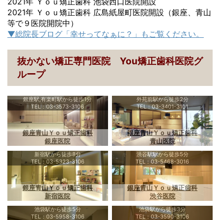
2021年 Ｙｏｕ矯正歯科 池袋西口医院開設
2021年 Ｙｏｕ矯正歯科 広島紙屋町医院開設（銀座、青山
等で９医院開院中）
▼総院長ブログ「幸せってなぁに？」もご覧ください。
抜かない矯正専門医院 You矯正歯科医院グ
ループ
銀座駅,有楽町駅から徒歩1分
外苑前駅から徒歩2分
TEL：03-3573-3106
TEL：03-3401-3101
銀座青山Ｙｏｕ矯正歯科
銀座青山Ｙｏｕ矯正歯科
銀座医院
青山医院
新宿駅から徒歩8分
渋谷駅駅から徒歩5分
TEL：03-5323-3106
TEL：03-5468-3016
銀座青山Ｙｏｕ矯正歯科
銀座青山Ｙｏｕ矯正歯科
新宿医院
渋谷医院
池袋駅から徒歩5分
池袋駅から徒歩3分
TEL：03-5958-3106
TEL：03-3590-3106