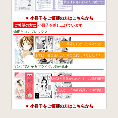
最近注目され始めた治療方法
▼ 小冊子をご希望の方はこちらから
ご希望の方に
小冊子を差し上げています
矯正とコンプレックス
「一番隠したかった歯並びが、
今では一番自慢したい部分に代わりました！！」
マンガでわかるブライダル歯列矯正
挙式3ヶ月前からのかけこみ!歯列矯正
見えない「矯正器具」で歯列矯正
▼ 小冊子をご希望の方はこちらから