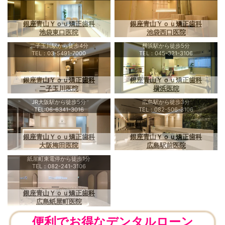
銀座青山Ｙｏｕ矯正歯科
銀座青山Ｙｏｕ矯正歯科
池袋東口医院
池袋西口医院
二子玉川駅から徒歩4分
横浜駅から徒歩5分
TEL：03-5491-7000
TEL：045-321-3106
銀座青山Ｙｏｕ矯正歯科
銀座青山Ｙｏｕ矯正歯科
二子玉川医院
横浜医院
JR大阪駅から徒歩5分
広島駅から徒歩3分
TEL:06-6341-3016
TEL：082-506-3106
銀座青山Ｙｏｕ矯正歯科
銀座青山Ｙｏｕ矯正歯科
大阪梅田医院
広島駅前医院
紙屋町東電停から徒歩1分
TEL：082-241-3106
銀座青山Ｙｏｕ矯正歯科
広島紙屋町医院
便利でお得なデンタルローン