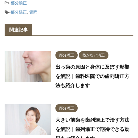
-
部分矯正
-
部分矯正
,
質問
関連記事
部分矯正
抜かない矯正
出っ歯の原因と身体に及ぼす影響
を解説｜歯科医院での歯列矯正方
法も紹介します
部分矯正
大きい前歯を歯列矯正で治す方法
を解説｜歯列矯正で期待できる効