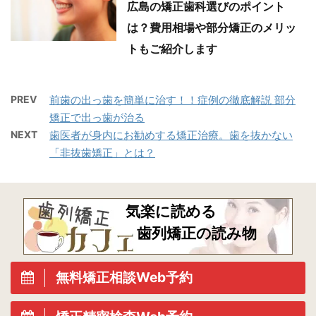
広島の矯正歯科選びのポイント
は？費用相場や部分矯正のメリッ
トもご紹介します
PREV
前歯の出っ歯を簡単に治す！！症例の徹底解説 部分
矯正で出っ歯が治る
NEXT
歯医者が身内にお勧めする矯正治療。歯を抜かない
「非抜歯矯正」とは？
気楽に読める
歯列矯正の読み物
無料矯正相談Web予約