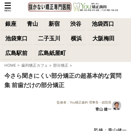
銀座
青山
新宿
渋谷
池袋西口
池袋東口
二子玉川
横浜
大阪梅田
広島駅前
広島紙屋町
HOME
>
歯列矯正カフェ
>
部分矯正
>
今さら聞きにくい部分矯正の超基本的な質問
集 前歯だけの部分矯正
監修者：You矯正歯科 理事長・総院長
青山 健一
監修：青山健一